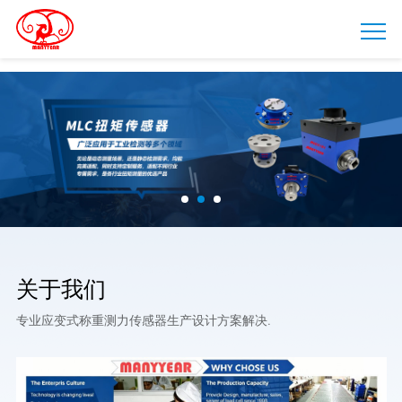
深
圳
市
瑞
年
科
技
有
限
公
关于我们
司
专业应变式称重测力传感器生产设计方案解决.