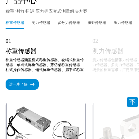
产品中心
我们为客户提供 OEM 和 ODM 服务。
称重 测力 扭矩 压力等应变式测量解决方案
我们为客户提供免费的设计协助。
称重传感器
测力传感器
多分力传感器
扭矩传感器
压力传感器
01
02
称重传感器
测力传感器
称重传感器涵盖桥式称重传感器、轮辐式称重传
测力传感器包括张力传感器
感器、单点式称重传感器、剪切梁称重传感器、
力传感器、多向力传感器，
柱式操作传感器、销式称重传感器、扁平式称重
场景的称重需求，广泛应用
传感器、S型称重传感器、微型操作传感器及防水
测、精密测量等领域。产品量
称重传感器，可全面适配各类称重场景。产品量
500G、1000G、10KG、1
进一步了解
程齐全，从0-20G到0-400T，覆盖微小重量至
100T、60000T，从微
大型重载测量，满足不同称重需求。
准测量。
性能配置灵活可靠，工作电压支持3.0v、5v、
性能配置兼具灵活性与可靠
9v、12v，信号输出可选mv/v、0-5v、0-10v、
3.0v、5v、9v、12v，信号
4-20mA、RS485，适配各类控制系统；温度范
5v、0-10v、4-20mA、
围涵盖-30℃至250℃多工况，精度达0.01%fs
系统；精度等级达0.01%fs至
至0.1%fs，测量精准稳定。产品支持ISO9000、
精准稳定，防护等级可达IP6
CE、ROHS认证，可提供OEM、ODM定制服
工作环境。产品支持IOS900
务，全程提供专业客户支持，兼顾实用性与定制
证，可提供OEM、ODM定
化，是各行业称重场景的优选产品。
客户支持，兼顾实用性与定
称重测量的优选产品